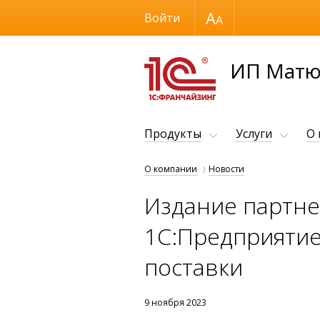
Размер шрифта
Войти
ИП Матю
Продукты
Услуги
О
О компании
Новости
Издание партне
1С:Предприятие
поставки
9 ноября 2023